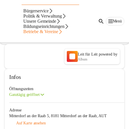
Verein "Leit für Leit"
Bürgerservice
Politik & Verwaltung
@leitfuerleit
Unsere Gemeinde
Menü
Hilfsorganisation, Soziale Einrichtung, Verein
Bildungseinrichtungen
Betriebe & Vereine
In CITIES öffnen
Leit für Leit powered by
Album
Infos
Öffnungszeiten
Ganztägig geöffnet
Adresse
Mitterdorf an der Raab 5, 8181 Mitterdorf an der Raab, AUT
Auf Karte ansehen