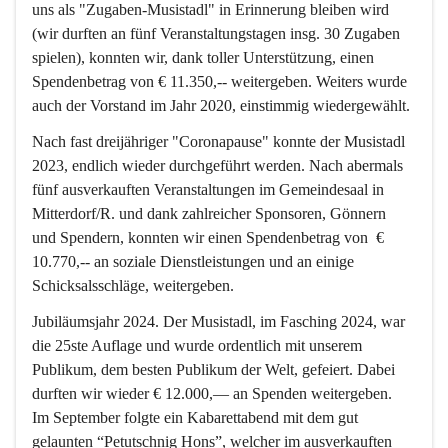
uns als "Zugaben-Musistadl" in Erinnerung bleiben wird 
(wir durften an fünf Veranstaltungstagen insg. 30 Zugaben 
spielen), konnten wir, dank toller Unterstützung, einen 
Spendenbetrag von 
€ 11.350,--
 weitergeben. Weiters wurde 
auch der Vorstand im Jahr 2020, einstimmig wiedergewählt.
Nach fast dreijähriger "Coronapause" konnte der Musistadl 
2023, endlich wieder durchgeführt werden. Nach abermals 
fünf ausverkauften Veranstaltungen im Gemeindesaal in 
Mitterdorf/R. und dank zahlreicher Sponsoren, Gönnern 
und Spendern, konnten wir einen Spendenbetrag von  
€ 
10.770,--
 an soziale Dienstleistungen und an einige 
Schicksalsschläge, weitergeben.
Jubiläumsjahr 2024.
 Der Musistadl, im Fasching 2024, war 
die 25ste Auflage und wurde ordentlich mit unserem 
Publikum, dem besten Publikum der Welt, gefeiert. Dabei 
durften wir wieder 
€ 12.000,— 
an Spenden
weitergeben.
Im September folgte ein Kabarettabend mit dem gut 
gelaunten 
“Petutschnig Hons”
, welcher im ausverkauften 