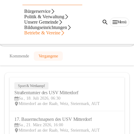
USV Mitterdorf/Raab
Bürgerservice
Politik & Verwaltung
@usv-mitterdorfraab
Unsere Gemeinde
Menü
Fußballverein
Bildungseinrichtungen
Betriebe & Vereine
In CITIES öffnen
Kommende
Vergangene
Sport & Wettkampf
18
Straßenturnier des USV Mitterdorf 
JUL
Sa., 18. Juli 2026, 06:30
Mitterdorf an der Raab, Weiz, Steiermark, AUT
17. Bauernschnapsen des USV Mitterdorf
21
Sa., 21. März 2026, 16:00
MÄR
Mitterdorf an der Raab, Weiz, Steiermark, AUT