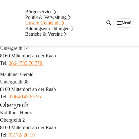
Auf dieser Seite
Bürgerservice
Freie Wohnungen
Politik & Verwaltung
Unsere Gemeinde
Menü
Bildungseinrichtungen
Untergreith
Betriebe & Vereine
Leitgeb Johann 
Untergreith 14 
8160 Mitterdorf an der Raab 
Tel: 
0664/735 70 778 
Mauthner Gerald 
Untergreith 38 
8160 Mitterdorf an der Raab 
Tel.: 
0664/143 65 55 
Obergreith
Kohlfürst Heinz 
Obergreith 2 
8160 Mitterdorf an der Raab 
Tel: 
03172/ 20 19 