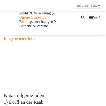
Auf dieser Seite
Bürgerservice
Politik & Verwaltung
Zahlen & Daten rund
Unsere Gemeinde
Menü
Bildungseinrichtungen
Betriebe & Vereine
um Mitterdorf
Eingebetteter Inhalt
Katastralgemeinden
1) Dörfl an der Raab