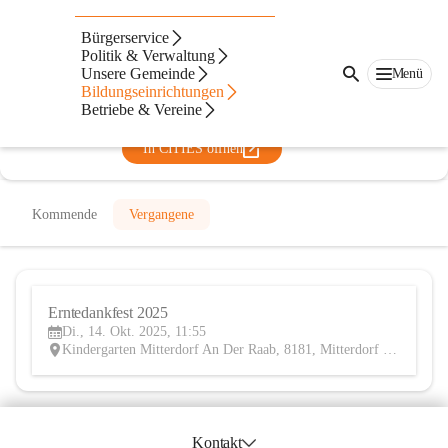
Kindergarten Mitterdorf an der
Bürgerservice
Raab
Politik & Verwaltung
Unsere Gemeinde
Menü
@kindergarten-mitterdorf-an-der-raab
Bildungseinrichtungen
Kindergarten
Betriebe & Vereine
In CITIES öffnen
Kommende
Vergangene
Erntedankfest 2025
14
Di., 14. Okt. 2025, 11:55
OKT
Kindergarten Mitterdorf An Der Raab, 8181, Mitterdorf an der Raab, Weiz, Steiermark, AUT
Kontakt